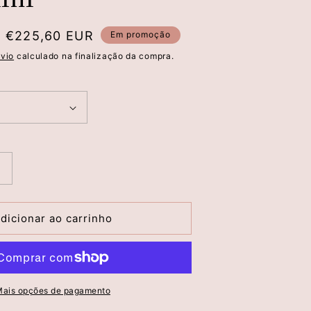
Preço
€225,60 EUR
Em promoção
de
vio
calculado na finalização da compra.
saldo
Aumentar
a
quantidade
de
dicionar ao carrinho
Vestido
Longo
Plissado
em
Georgette
ais opções de pagamento
Sombreado