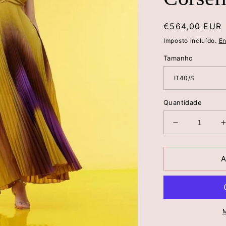
Preço
€564,00 EUR
normal
Imposto incluído.
En
Tamanho
Quantidade
Diminuir
a
quantidade
de
A
Vestido
Longo
Plissado
em
Georgette
M
Sombreado