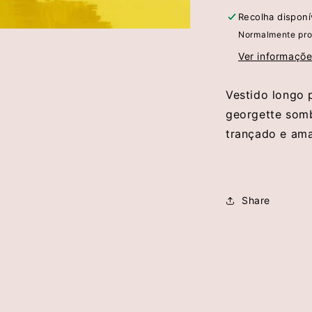
-
-
Recolha dispon
Simona
Normalmente pro
Corsellini
Ver informaçõe
Vestido longo 
georgette som
trançado e ama
Share