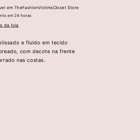
ível em
TheFashionVictimsCloset Store
Simona
nto em 24 horas
Corsellini
s da loja
plissado e fluido em tecido
breado, com decote na frente
rrado nas costas.