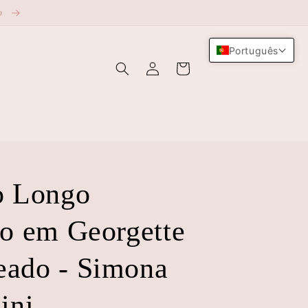
ão
Português
Iniciar
Carrinho
sessão
I
o Longo
do em Georgette
ado - Simona
ini