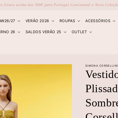
es Gratis acima dos 300€ para Portugal Continental e Nova Coleç
AW26/27
VERÂO 2026
ROUPAS
ACESSÓRIOS
ERNO 26
SALDOS VERÃO 25
OUTLET
SIMONA CORSELLIN
Vestid
Plissa
Sombre
Corsell