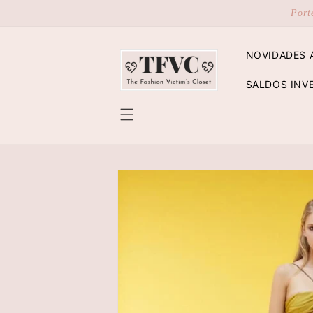
Saltar
Port
para o
conteúdo
NOVIDADES 
SALDOS INV
Saltar para
a
informação
do produto