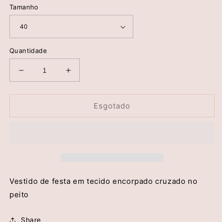
saldo
Tamanho
Quantidade
Diminuir
Aumentar
a
a
quantidade
quantidade
de
de
Esgotado
Vestido
Vestido
Festa
Festa
Pistachio
Pistachio
-
-
Jijil
Jijil
Vestido de festa em tecido encorpado cruzado no
peito
Share