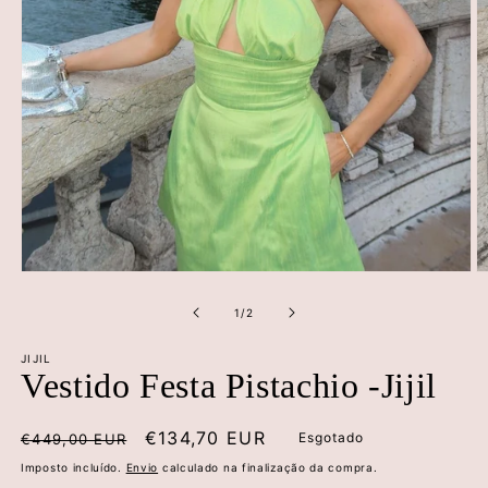
Abrir
Ab
conteúdo
c
multimédia
m
de
1
/
2
1
2
em
e
JIJIL
modal
m
Vestido Festa Pistachio -Jijil
Preço
Preço
€134,70 EUR
Esgotado
€449,00 EUR
normal
de
Imposto incluído.
Envio
calculado na finalização da compra.