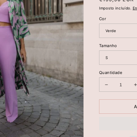
normal
Imposto incluído.
En
Cor
Tamanho
Quantidade
Diminuir
a
quantidade
de
A
TUNICA
COMPRIDA
ESTAMPAD
-
-