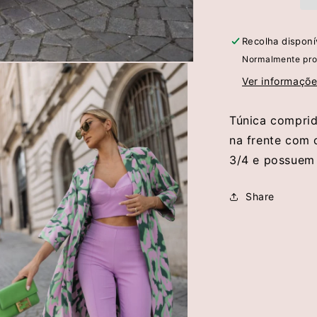
Scripta
Recolha dispon
Normalmente pro
Ver informaçõe
Túnica comprid
na frente com 
3/4 e possuem u
Share