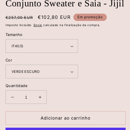
Conjunto Sweater e Saia - Jijil
Preço
Preço
€102,80 EUR
Em promoção
€257,00 EUR
normal
de
Imposto incluído.
Envio
calculado na finalização da compra.
saldo
Tamanho
Cor
Quantidade
Diminuir
Aumentar
a
a
quantidade
quantidade
de
de
Adicionar ao carrinho
Conjunto
Conjunto