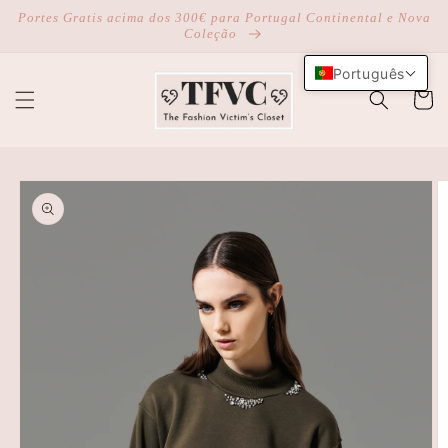
Saltar
Portes Gratis acima dos 300€ para Portugal Continental e Nova
para o
Coleção
conteúdo
Português
Carrinh
Saltar para
a
informação
do produto