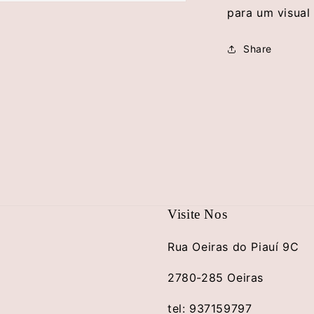
brir
para um visual 
conteúdo
multimédia
3
Share
em
modal
Visite Nos
Rua Oeiras do Piauí 9C
2780-285 Oeiras
tel: 937159797