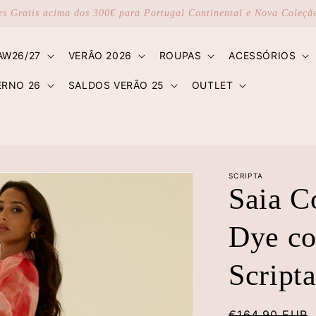
es Gratis acima dos 300€ para Portugal Continental e Nova Coleç
AW26/27
VERÂO 2026
ROUPAS
ACESSÓRIOS
ERNO 26
SALDOS VERÃO 25
OUTLET
SCRIPTA
Saia C
Dye c
Script
Preço
€164,90 EUR