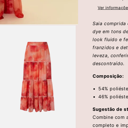
Ver informaçõe
Saia comprida 
dye em tons de
look fluido e f
franzidos e de
leveza, confer
descontraído.
Composição:
54% poliéste
46% poliéste
Sugestão de st
Combine com a
completo e imp