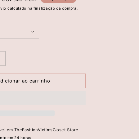
de
vio
calculado na finalização da compra.
saldo
Aumentar
a
quantidade
de
dicionar ao carrinho
Saia
Comprida
Tie-
Dye
com
Renda
–
ível em
TheFashionVictimsCloset Store
Scripta
nto em 24 horas