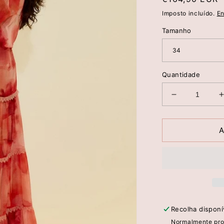
normal
Imposto incluído.
En
Tamanho
Quantidade
Diminuir
a
quantidade
de
A
Saia
Comprida
Tie-
Dye
com
Renda
–
Recolha dispon
Scripta
Normalmente pro