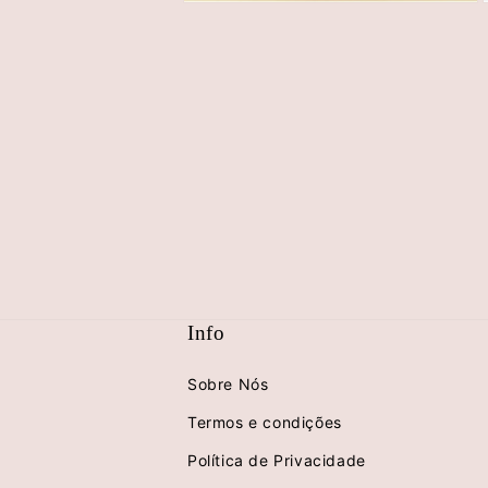
Abrir
A
conteúdo
multimédia
2
em
modal
Info
Sobre Nós
Termos e condições
Política de Privacidade