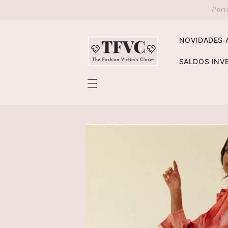
Saltar
Port
para o
conteúdo
NOVIDADES 
SALDOS INV
Saltar para
a
informação
do produto