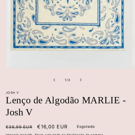
Abrir
Ab
conteúdo
c
multimédia
m
de
1
/
3
1
2
em
e
JOSH V
modal
m
Lenço de Algodão MARLIE -
Josh V
Preço
Preço
€16,00 EUR
Esgotado
€39,99 EUR
normal
de
Imposto incluído.
Envio
calculado na finalização da compra.