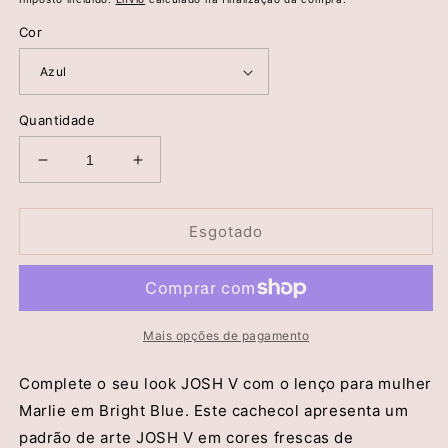
saldo
Cor
Quantidade
Diminuir
Aumentar
a
a
quantidade
quantidade
de
de
Esgotado
Lenço
Lenço
de
de
Algodão
Algodão
MARLIE
MARLIE
-
-
Mais opções de pagamento
Josh
Josh
V
V
Complete o seu look JOSH V com o lenço para mulher
Marlie em Bright Blue. Este cachecol apresenta um
padrão de arte JOSH V em cores frescas de