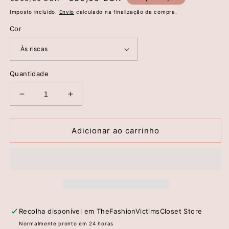
normal
de
Imposto incluído.
Envio
calculado na finalização da compra.
saldo
Cor
Quantidade
Diminuir
Aumentar
a
a
quantidade
quantidade
de
de
Adicionar ao carrinho
Écharpe
Écharpe
Maxi
Maxi
Multicolor
Multicolor
com
com
Franjas
Franjas
–
–
Iceberg
Iceberg
Recolha disponível em
TheFashionVictimsCloset Store
Normalmente pronto em 24 horas