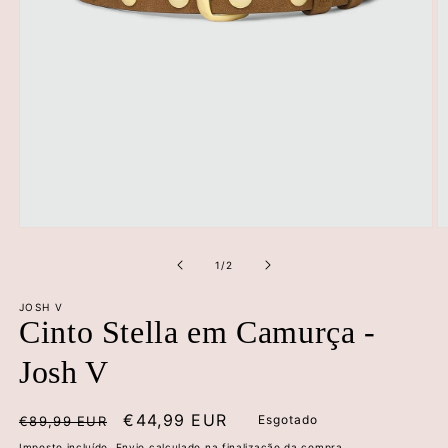
Abrir
Ab
conteúdo
c
multimédia
m
de
1
/
2
1
2
em
e
JOSH V
modal
m
Cinto Stella em Camurça -
Josh V
Preço
Preço
€44,99 EUR
Esgotado
€89,99 EUR
normal
de
Imposto incluído.
Envio
calculado na finalização da compra.