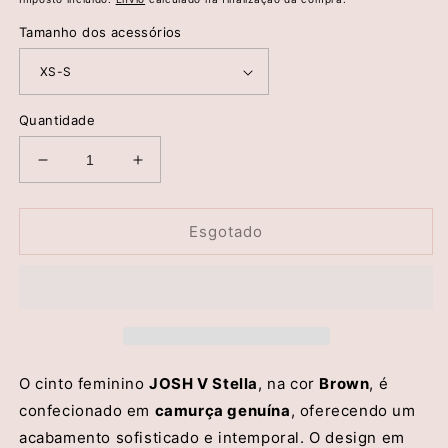
saldo
Tamanho dos acessórios
Quantidade
Diminuir
Aumentar
a
a
quantidade
quantidade
de
de
Esgotado
Cinto
Cinto
Stella
Stella
em
em
Camurça
Camurça
-
-
Josh
Josh
V
V
O cinto feminino
JOSH V Stella
, na cor
Brown
, é
confecionado em
camurça genuína
, oferecendo um
acabamento sofisticado e intemporal. O design em