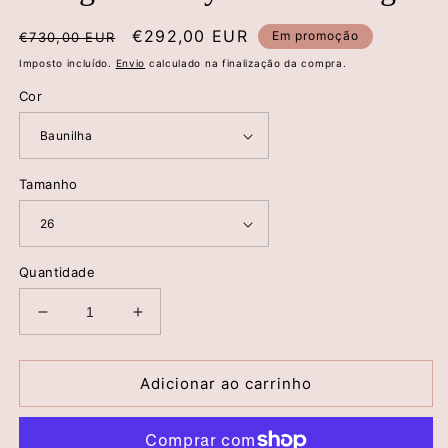
Preço
Preço
€292,00 EUR
Em promoção
€730,00 EUR
normal
de
Imposto incluído.
Envio
calculado na finalização da compra.
saldo
Cor
Tamanho
Quantidade
Diminuir
Aumentar
a
a
quantidade
quantidade
de
de
Adicionar ao carrinho
Casaco
Casaco
Curto
Curto
Reversível
Reversível