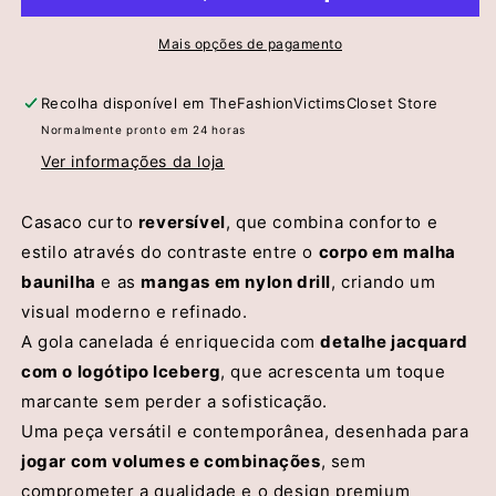
com
com
Corpo
Corpo
Mais opções de pagamento
em
em
Malha
Malha
Recolha disponível em
TheFashionVictimsCloset Store
Baunilha
Baunilha
Normalmente pronto em 24 horas
e
e
Mangas
Mangas
Ver informações da loja
em
em
Nylon
Nylon
Casaco curto
reversível
, que combina conforto e
–
–
estilo através do contraste entre o
corpo em malha
Iceberg
Iceberg
baunilha
e as
mangas em nylon drill
, criando um
visual moderno e refinado.
A gola canelada é enriquecida com
detalhe jacquard
com o logótipo Iceberg
, que acrescenta um toque
marcante sem perder a sofisticação.
Uma peça versátil e contemporânea, desenhada para
jogar com volumes e combinações
, sem
comprometer a qualidade e o design premium