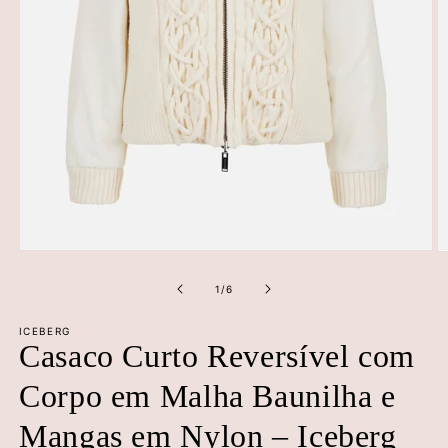
Abrir
Ab
conteúdo
c
multimédia
m
de
1
/
6
1
2
em
e
ICEBERG
modal
m
Casaco Curto Reversível com
Corpo em Malha Baunilha e
Mangas em Nylon – Iceberg