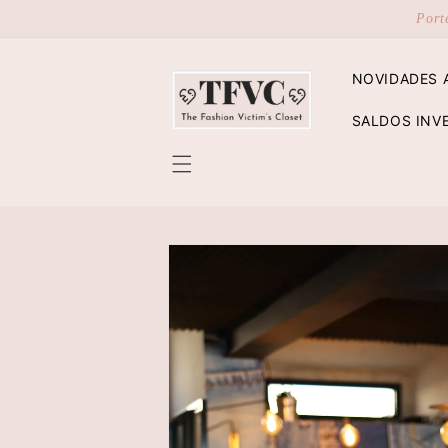
Saltar
Port
para o
conteúdo
NOVIDADES 
SALDOS INV
Saltar para
a
informação
do produto