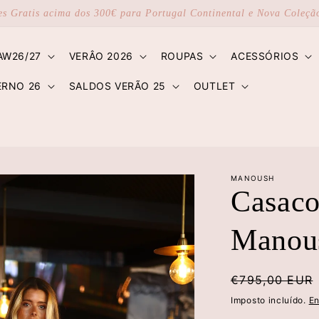
es Gratis acima dos 300€ para Portugal Continental e Nova Coleç
AW26/27
VERÂO 2026
ROUPAS
ACESSÓRIOS
ERNO 26
SALDOS VERÃO 25
OUTLET
MANOUSH
Casaco
Manou
Preço
€795,00 EUR
normal
Imposto incluído.
En