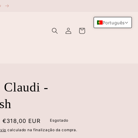
ão
Português
Iniciar
Carrinho
sessão
 Claudi -
sh
Preço
€318,00 EUR
Esgotado
de
vio
calculado na finalização da compra.
saldo