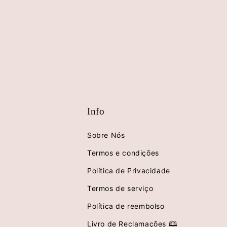
conteúdo
multimédia
10
em
modal
Info
Sobre Nós
Termos e condições
Política de Privacidade
Termos de serviço
Política de reembolso
Livro de Reclamações 🕮