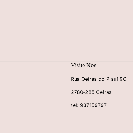
conteúdo
multimédia
11
em
modal
Visite Nos
Rua Oeiras do Piauí 9C
2780-285 Oeiras
tel: 937159797