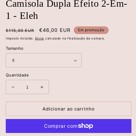
Camisola Dupla Efeito 2-Em-
1 - Eleh
Preço
Preço
€46,00 EUR
Em promoção
€115,00 EUR
normal
de
Imposto incluído.
Envio
calculado na finalização da compra.
saldo
Tamanho
Quantidade
Diminuir
Aumentar
a
a
quantidade
quantidade
de
de
Adicionar ao carrinho
Camisola
Camisola
Dupla
Dupla
Efeito
Efeito
2-
2-