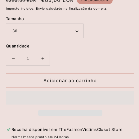
Preço
Preço
€88,00 EUR
€295,00 EUR
normal
de
Imposto incluído.
Envio
calculado na finalização da compra.
saldo
Tamanho
Quantidade
Diminuir
Aumentar
a
a
quantidade
quantidade
de
de
Adicionar ao carrinho
Camisa
Camisa
Panthère
Panthère
Cœur
Cœur
—
—
Manoush
Manoush
Recolha disponível em
TheFashionVictimsCloset Store
Normalmente pronto em 24 horas