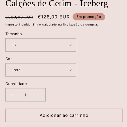
Calções de Cetim - Iceberg
Preço
Preço
€128,00 EUR
Em promoção
€320,00 EUR
normal
de
Imposto incluído.
Envio
calculado na finalização da compra.
saldo
Tamanho
Cor
Quantidade
Diminuir
Aumentar
a
a
quantidade
quantidade
de
de
Adicionar ao carrinho
Calções
Calções