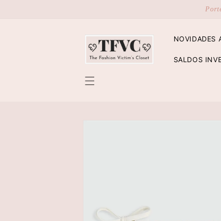
Saltar
Port
para o
conteúdo
NOVIDADES 
SALDOS INV
Saltar para
a
informação
do produto