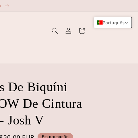
ão
Português
Iniciar
Carrinho
sessão
s De Biquíni
W De Cintura
- Josh V
Preço
€30,00 EUR
Em promoção