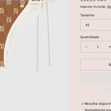
normal
Imposto incluído.
En
Tamanho
Quantidade
Diminuir
a
quantidade
de
A
Calções
De
Biquíni
HARLOW
De
Cintura
Média
Recolha dispon
-
-
Normalmente pro