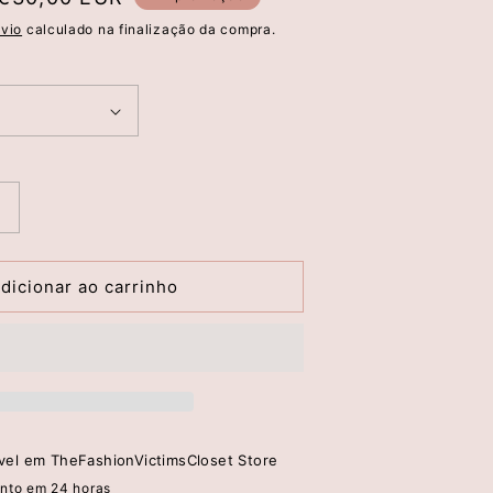
de
vio
calculado na finalização da compra.
saldo
Aumentar
a
quantidade
de
dicionar ao carrinho
Calções
De
Biquíni
HARLOW
De
Cintura
Média
ível em
TheFashionVictimsCloset Store
nto em 24 horas