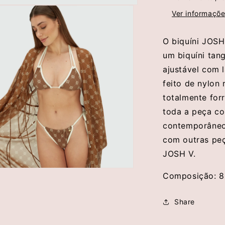
Josh
V
Ver informaçõe
O biquíni JOSH
um biquíni tan
ajustável com l
feito de nylon 
totalmente for
toda a peça co
contemporâneo.
com outras pe
JOSH V.
brir
Composição: 8
conteúdo
multimédia
5
Share
em
modal