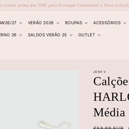
es Gratis acima dos 300€ para Portugal Continental e Nova Coleç
AW26/27
VERÂO 2026
ROUPAS
ACESSÓRIOS
ERNO 26
SALDOS VERÃO 25
OUTLET
JOSH V
Calçõe
HARLO
Média 
Preço
€59,99 EUR