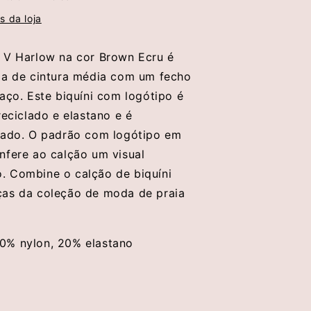
Josh
V
s da loja
 V Harlow na cor Brown Ecru é
ga de cintura média com um fecho
aço. Este biquíni com logótipo é
reciclado e elastano e é
rado. O padrão com logótipo em
nfere ao calção um visual
 Combine o calção de biquíni
ças da coleção de moda de praia
0% nylon, 20% elastano