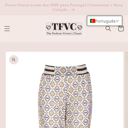
Saltar
Portes Gratis acima dos 300€ para Portugal Continental e Nova
para o
Coleção
conteúdo
Português
Carrinh
Saltar para
a
informação
do produto