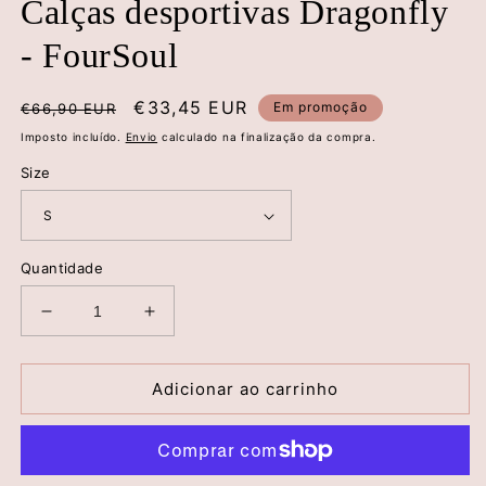
Calças desportivas Dragonfly
- FourSoul
Preço
Preço
€33,45 EUR
Em promoção
€66,90 EUR
normal
de
Imposto incluído.
Envio
calculado na finalização da compra.
saldo
Size
Quantidade
Diminuir
Aumentar
a
a
quantidade
quantidade
de
de
Adicionar ao carrinho
Calças
Calças
desportivas
desportivas
Dragonfly
Dragonfly
-
-