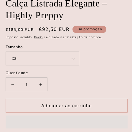
Calça Listrada Elegante –
Highly Preppy
Preço
Preço
€92,50 EUR
Em promoção
€185,00 EUR
normal
de
Imposto incluído.
Envio
calculado na finalização da compra.
saldo
Tamanho
Quantidade
Diminuir
Aumentar
a
a
quantidade
quantidade
de
de
Adicionar ao carrinho
Calça
Calça
Listrada
Listrada
Elegante
Elegante
–
–