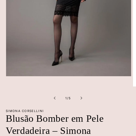
Abrir
conteúdo
multimédia
Ab
1
c
em
m
de
1
/
5
modal
2
e
SIMONA CORSELLINI
m
Blusão Bomber em Pele
Verdadeira – Simona