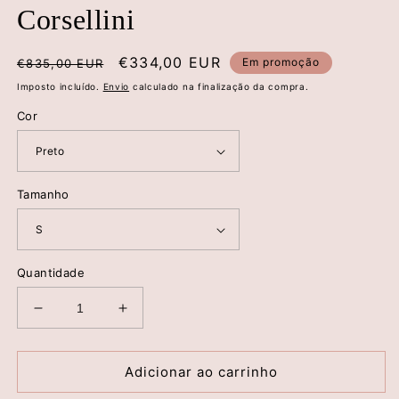
Corsellini
Preço
Preço
€334,00 EUR
Em promoção
€835,00 EUR
normal
de
Imposto incluído.
Envio
calculado na finalização da compra.
saldo
Cor
Tamanho
Quantidade
Diminuir
Aumentar
a
a
quantidade
quantidade
de
de
Adicionar ao carrinho
Blusão
Blusão