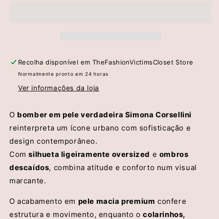
Bomber
Bomber
em
em
Pele
Pele
Verdadeira
Verdadeira
–
–
Simona
Simona
Recolha disponível em
TheFashionVictimsCloset Store
Corsellini
Corsellini
Normalmente pronto em 24 horas
Ver informações da loja
O
bomber em pele verdadeira Simona Corsellini
reinterpreta um ícone urbano com sofisticação e
design contemporâneo.
Com
silhueta ligeiramente oversized
e
ombros
descaídos
, combina atitude e conforto num visual
marcante.
O acabamento em
pele macia premium
confere
estrutura e movimento, enquanto o
colarinhos,