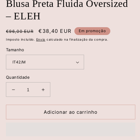
Blusa Preta Fluida Oversized
– ELEH
Preço
Preço
€38,40 EUR
Em promoção
€96,00 EUR
normal
de
Imposto incluído.
Envio
calculado na finalização da compra.
saldo
Tamanho
Quantidade
Diminuir
Aumentar
a
a
quantidade
quantidade
de
de
Adicionar ao carrinho
Blusa
Blusa
Preta
Preta
Fluida
Fluida
Oversized
Oversized