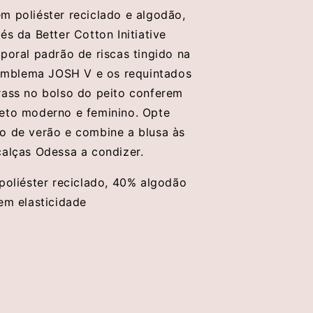
V
m poliéster reciclado e algodão,
és da Better Cotton Initiative
mporal padrão de riscas tingido na
l emblema JOSH V e os requintados
rass no bolso do peito conferem
eto moderno e feminino. Opte
o de verão e combine a blusa às
calças Odessa a condizer.
poliéster reciclado, 40% algodão
Sem elasticidade