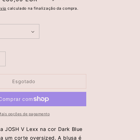
de
vio
calculado na finalização da compra.
saldo
Aumentar
a
quantidade
de
Esgotado
Blusa
Oversized
Às
Riscas
Da
ais opções de pagamento
LEXX
na JOSH V Lexx na cor Dark Blue
Josh
ta um corte oversized. A blusa é