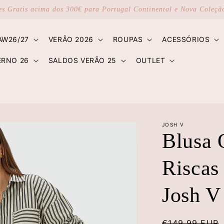
es Gratis acima dos 300€ para Portugal Continental e Nova Coleç
AW26/27
VERÂO 2026
ROUPAS
ACESSÓRIOS
ERNO 26
SALDOS VERÃO 25
OUTLET
JOSH V
Blusa 
Riscas
Josh V
Preço
€149,99 EUR