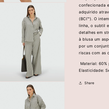
V
confecionada e
adquirido atrav
(BCI™). O inte
linha, o subti
detalhes em st
à blusa um asp
por um conjunt
riscas com as 
Material: 60% 
Elasticidade: 
Share
brir
conteúdo
multimédia
5
em
modal