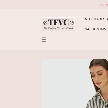
Saltar
Port
para o
conteúdo
NOVIDADES 
SALDOS INV
Saltar para
a
informação
do produto