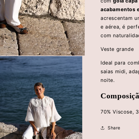
com
gola capa
acabamentos e
acrescentam um
e aérea, é perf
com naturalida
Veste grande
Ideal para com
saias midi, ada
noite.
Composiçã
70% Viscose, 
Share