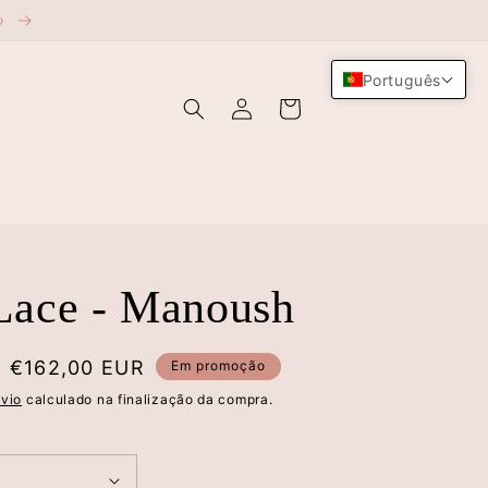
ão
Português
Iniciar
Carrinho
sessão
Lace - Manoush
Preço
€162,00 EUR
Em promoção
de
vio
calculado na finalização da compra.
saldo