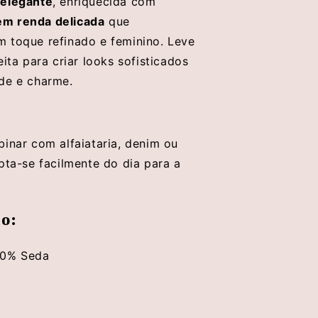
 elegante
, enriquecida com
m renda delicada
que
 toque refinado e feminino. Leve
eita para criar looks sofisticados
de e charme.
binar com alfaiataria, denim ou
pta-se facilmente do dia para a
o:
30% Seda