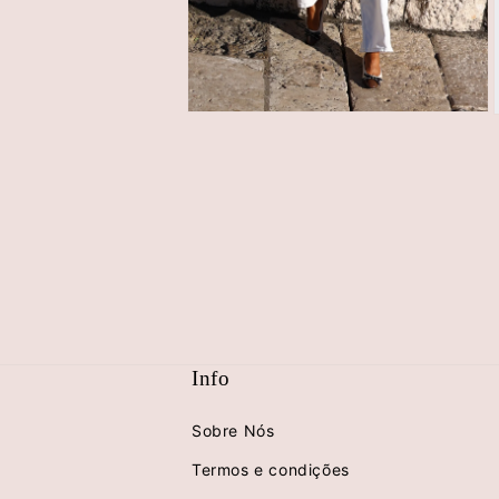
Abrir
A
conteúdo
multimédia
4
em
modal
Info
Sobre Nós
Termos e condições