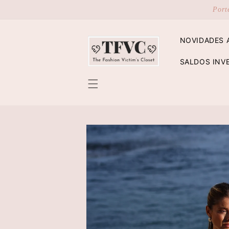
Saltar
Port
para o
conteúdo
NOVIDADES 
SALDOS INV
Saltar para
a
informação
do produto