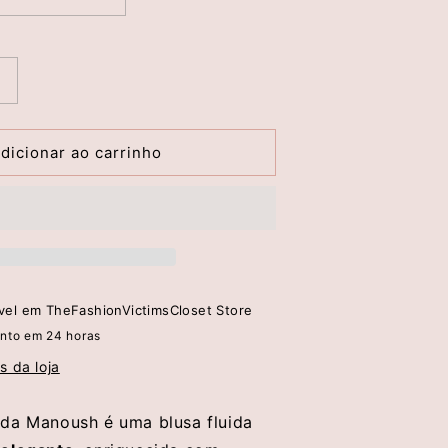
Aumentar
a
quantidade
de
dicionar ao carrinho
Blusa
Lace
Manoush
ível em
TheFashionVictimsCloset Store
nto em 24 horas
s da loja
da Manoush é uma blusa fluida