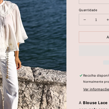
Quantidade
Diminuir
a
quantidade
de
A
Blusa
Lace
-
-
Manoush
Recolha dispon
Normalmente pro
Ver informaçõe
A
Blouse Lace