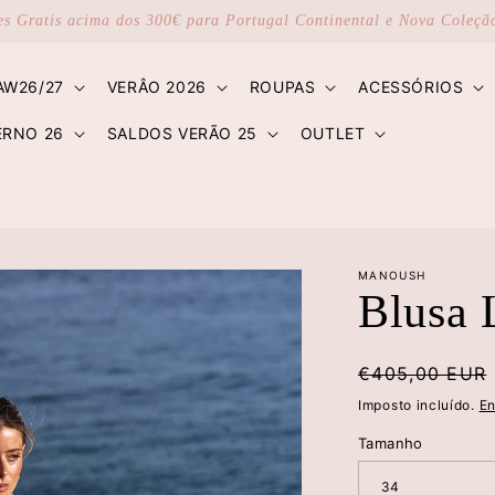
es Gratis acima dos 300€ para Portugal Continental e Nova Coleç
AW26/27
VERÂO 2026
ROUPAS
ACESSÓRIOS
ERNO 26
SALDOS VERÃO 25
OUTLET
MANOUSH
Blusa 
Preço
€405,00 EUR
normal
Imposto incluído.
En
Tamanho