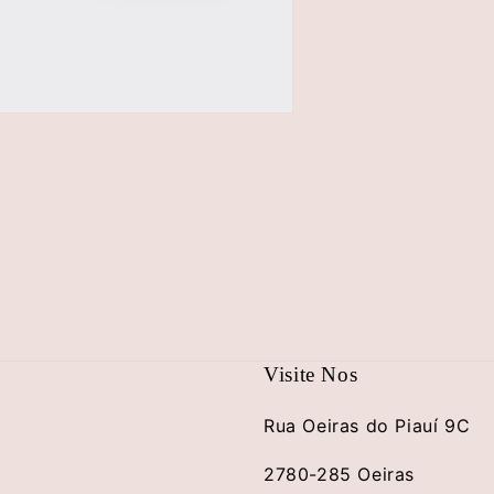
brir
conteúdo
multimédia
5
em
modal
Visite Nos
Rua Oeiras do Piauí 9C
2780-285 Oeiras