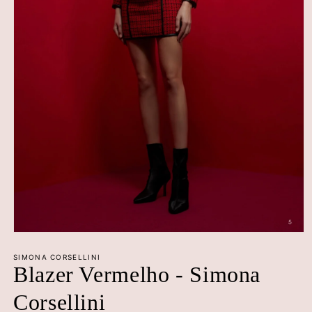
Abrir
conteúdo
multimédia
SIMONA CORSELLINI
Blazer Vermelho - Simona
1
em
modal
Corsellini