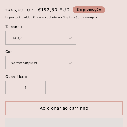
Preço
Preço
€182,50 EUR
Em promoção
€456,00 EUR
normal
de
Imposto incluído.
Envio
calculado na finalização da compra.
saldo
Tamanho
Cor
Quantidade
Diminuir
Aumentar
a
a
quantidade
quantidade
de
de
Adicionar ao carrinho
Blazer
Blazer
Vermelho
Vermelho
-
-